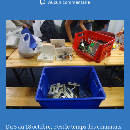
sur
Aucun commentaire
l’article
l’article
Rentrée
en
octobre
d’Electrocycle
&
du
wEEEKi
à
la
Petite
Rockette
pour
un
événement
en
commun
Du 5 au 18 octobre, c’est le temps des communs.