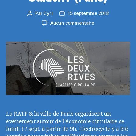
Par
Cyril
15 septembre 2018
Auteur
Date
de
de
sur
Aucun commentaire
l’article
l’article
Pitch
sur
Sauvons
les
Piles
le
17
sept.
à
la
Station
F
(Paris)
La RATP & la ville de Paris organisent un
événement autour de l’économie circulaire ce
lundi 17 sept. à partir de 9h. Electrocycle y a été