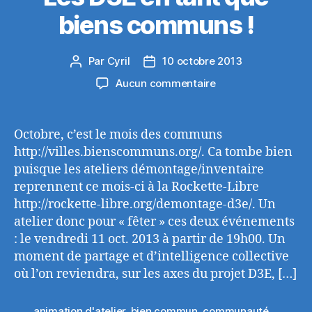
biens communs !
Par
Cyril
10 octobre 2013
Auteur
Date
de
de
sur
Aucun commentaire
l’article
l’article
Les
D3E
en
Octobre, c’est le mois des communs
tant
http://villes.bienscommuns.org/. Ca tombe bien
que
puisque les ateliers démontage/inventaire
biens
reprennent ce mois-ci à la Rockette-Libre
communs
http://rockette-libre.org/demontage-d3e/. Un
!
atelier donc pour « fêter » ces deux événements
: le vendredi 11 oct. 2013 à partir de 19h00. Un
moment de partage et d’intelligence collective
où l’on reviendra, sur les axes du projet D3E, […]
animation d'atelier
,
bien commun
,
communauté
,