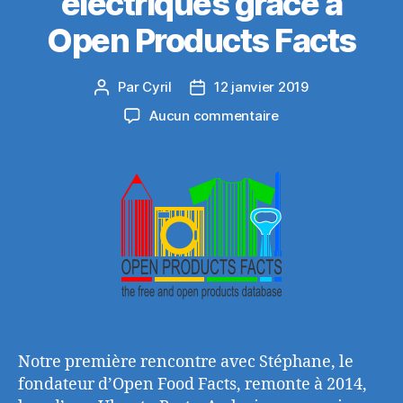
électriques grâce à
Open Products Facts
Par
Cyril
12 janvier 2019
Auteur
Date
de
de
sur
Aucun commentaire
l’article
l’article
Contribuez
aux
communs
sur
les
équipements
électriques
grâce
à
Open
Products
Facts
Notre première rencontre avec Stéphane, le
fondateur d’Open Food Facts, remonte à 2014,