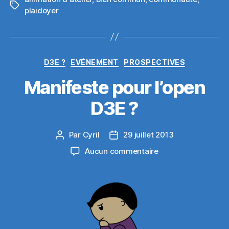
Étiquettes
plaidoyer
Catégories
D3E ?
EVÉNEMENT
PROSPECTIVES
Manifeste pour l’open
D3E ?
Par
Cyril
29 juillet 2013
Auteur
Date
de
de
sur
Aucun commentaire
l’article
l’article
Manifeste
pour
l’open
D3E
?