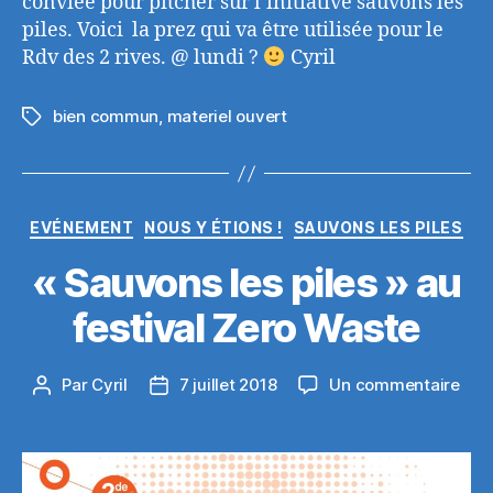
conviée pour pitcher sur l’initiative sauvons les
piles. Voici la prez qui va être utilisée pour le
Rdv des 2 rives. @ lundi ?
Cyril
bien commun
,
materiel ouvert
Étiquettes
Catégories
EVÉNEMENT
NOUS Y ÉTIONS !
SAUVONS LES PILES
« Sauvons les piles » au
festival Zero Waste
sur
Par
Cyril
7 juillet 2018
Un commentaire
Auteur
Date
« S
de
de
les
l’article
l’article
pile
au