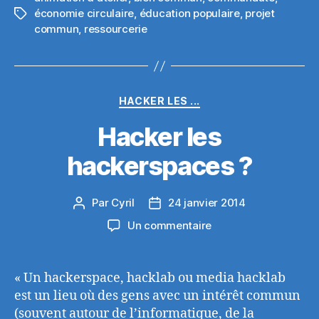
économie circulaire
,
éducation populaire
,
projet
Étiquettes
commun
,
ressourcerie
Catégories
HACKER LES ...
Hacker les
hackerspaces ?
Par
Cyril
24 janvier 2014
Auteur
Date
de
de
sur
Un commentaire
l’article
l’article
Hacker
les
hackerspaces
« Un hackerspace, hacklab ou media hacklab
?
est un lieu où des gens avec un intérêt commun
(souvent autour de l’informatique, de la