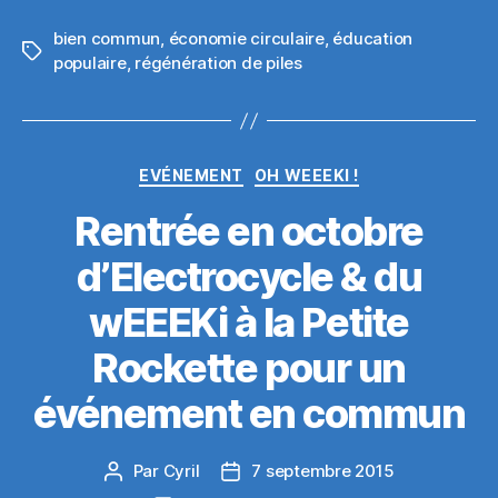
bien commun
,
économie circulaire
,
éducation
Étiquettes
populaire
,
régénération de piles
Catégories
EVÉNEMENT
OH WEEEKI !
Rentrée en octobre
d’Electrocycle & du
wEEEKi à la Petite
Rockette pour un
événement en commun
Par
Cyril
7 septembre 2015
Auteur
Date
de
de