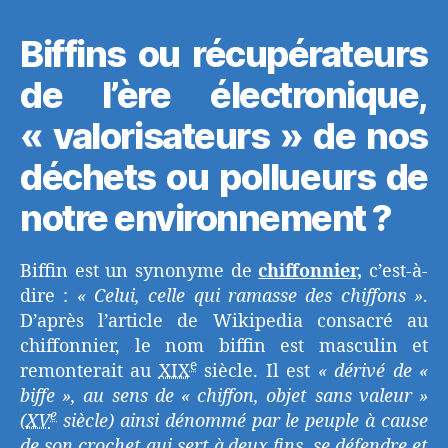
Biffins ou récupérateurs
de l’ère électronique,
« valorisateurs » de nos
déchets ou pollueurs de
notre environnement ?
Biffin est un synonyme de
chiffonnier,
c’est-à-
dire :
« Celui, celle qui ramasse des chiffons »
.
D’après l’article de Wikipedia consacré au
chiffonnier, le nom biffin est masculin et
e
remonterait au
XIX
siècle. Il est
« dérivé de «
biffe », au sens de « chiffon, objet sans valeur »
e
(
XV
siècle) ainsi dénommé par le peuple à cause
de son crochet qui sert à deux fins, se défendre et