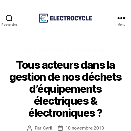
Recherche
Menu
Association
Electrocycle
Catégories
D3E ?
DÉCOUVERTE
PROSPECTIVES
Tous acteurs dans la
gestion de nos déchets
d’équipements
électriques &
électroniques ?
Par
Cyril
18 novembre 2013
Auteur
Date