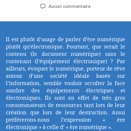
de
de
sur
Aucun commentaire
l’article
l’article
Tous
acteurs
dans
la
gestion
Il est plutôt d’usage de parler d’ère numérique
de
plutôt qu’électronique. Pourtant, que serait le
nos
contenu (le document numérique) sans le
déchets
contenant (l’équipement électronique) ? Par
d’équipements
ailleurs, évoquer le numérique, porteur de rêve
électriques
autour d’une société idéale basée sur
&
l’information, semble vouloir occulter la face
électroniques
?
sombre des équipements électriques et
électroniques. Ils sont en effet de très gros
consommateurs de ressources tant lors de leur
création que lors de leur destruction. Aussi
préférerons-nous l’expression « ère
électronique » à celle d’ « ère numérique ».