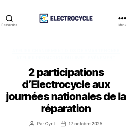
Recherche
Menu
Association
Electrocycle
Catégories
ATELIER CHANGEMENT D'OS DE SMARTPHONES
ATELIER PROMOTION DU LIBRE
EVÉNEMENT
2 participations
d’Electrocycle aux
journées nationales de la
réparation
Par
Cyril
17 octobre 2025
Auteur
Date
de
de