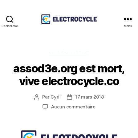
Recherche
Menu
Association
Electrocycle
Catégories
VIE ASSOCIATIVE
assod3e.org est mort,
vive electrocycle.co
Par
Cyril
17 mars 2018
Auteur
Date
de
de
sur
Aucun commentaire
l’article
l’article
assod3e.org
est
mort,
vive