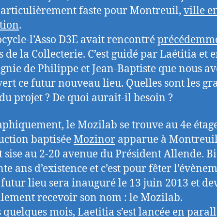
articulièrement faste pour Montreuil,
ville e
tion
.
ocycle-l’Asso D3E avait rencontré
précédemm
 de la Collecterie. C’est guidé par Laétitia et 
nie de Philippe et Jean-Baptiste que nous a
ert ce futur nouveau lieu. Quelles sont les g
du projet ? De quoi aurait-il besoin ?
phiquement, le Mozilab se trouve au 4e étag
uction baptisée
Mozinor
apparue à Montreuil
t sise au 2-20 avenue du Président Allende. B
te ans d’existence et c’est pour fêter l’évènem
 futur lieu sera inauguré le 13 juin 2013 et de
ellement recevoir son nom : le Mozilab.
 quelques mois, Laetitia s’est lancée en parall