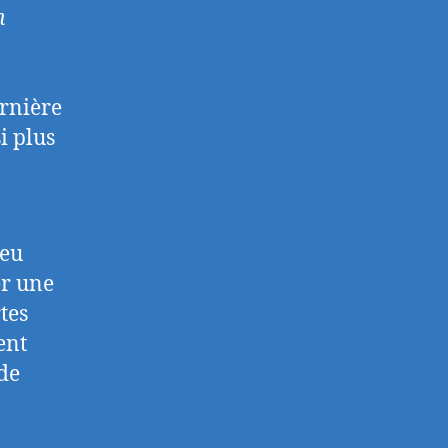
n
ernière
i plus
ieu
er une
tes
ent
 de