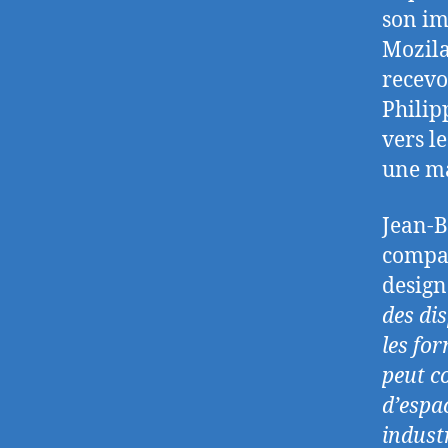
son im
Mozila
recevo
Philip
vers l
une ma
Jean-B
compat
design
des dis
les for
peut c
d’espa
industr