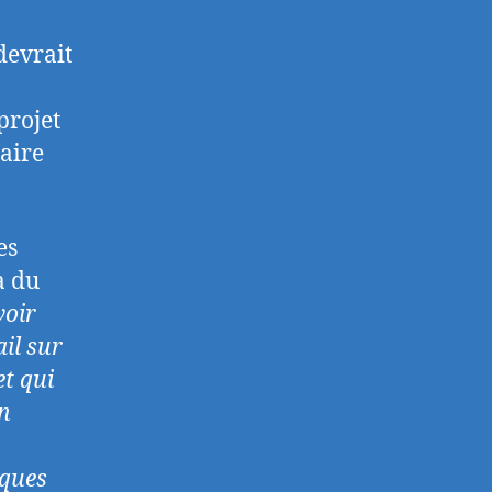
devrait
projet
laire
es
a du
voir
ail sur
et qui
gn
iques