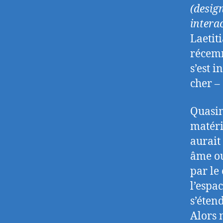
(desig
interac
Laetit
récemm
s’est 
cher –
Quasim
matéri
aurait
âme ou
par le
l’espac
s’étend
Alors 