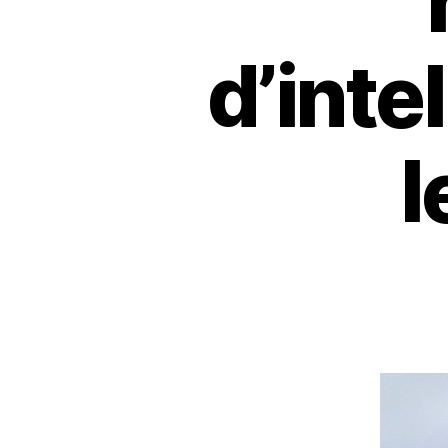
d’inte
l