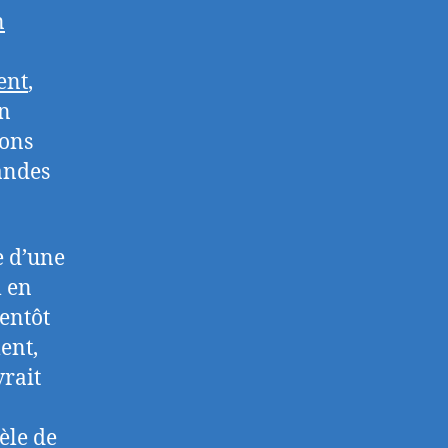
n
ent
,
en
vons
randes
e d’une
 en
ientôt
ent,
vrait
èle de