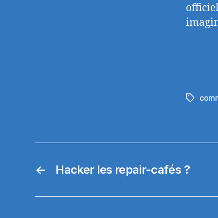
offici
imagin
com
Étiquett
←
Hacker les repair-cafés ?