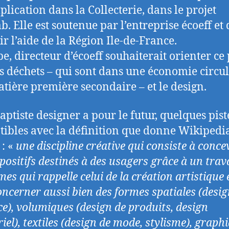
plication dans la Collecterie, dans le projet
b. Elle est soutenue par l’entreprise écoeff et 
ir l’aide de la Région Ile-de-France.
pe, directeur d’écoeff souhaiterait orienter ce 
es déchets – qui sont dans une économie circu
tière première secondaire – et le design.
aptiste designer a pour le futur, quelques pist
ibles avec la définition que donne Wikipedi
 : «
une discipline créative qui consiste à conce
positifs destinés à des usagers grâce à un trav
mes qui rappelle celui de la création artistique 
oncerner aussi bien des formes spatiales (desi
ce), volumiques (design de produits, design
iel), textiles (design de mode, stylisme), graph