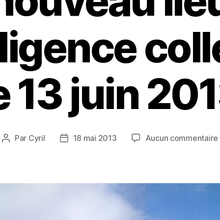
nouveau lie
lligence coll
e 13 juin 20
Par
Cyril
18 mai 2013
Aucun commentaire
Auteur
Date
de
de
l’article
l’article