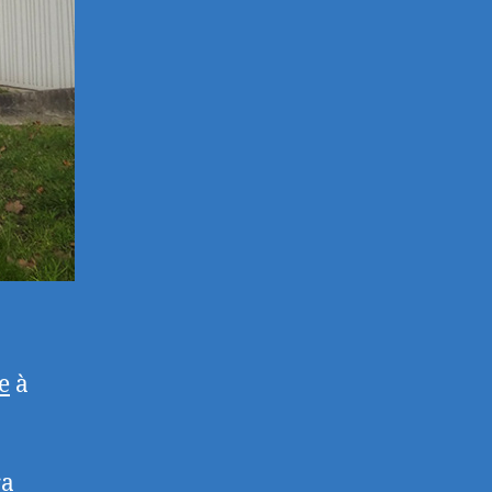
e
à
ra