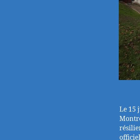
Le 15 
Montre
résilie
officie