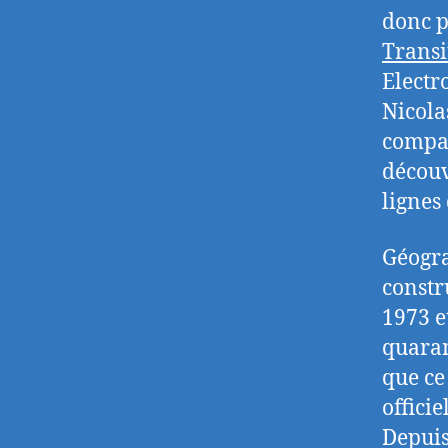
donc p
Transi
Electr
Nicolas
compag
découv
lignes 
Géogra
constr
1973 e
quaran
que ce
offici
Depuis