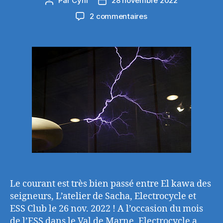
Par
Cyril
28 novembre 2022
Auteur
Date
de
de
sur
2 commentaires
l’article
l’article
Le
courant
est
passé
entre
El
kawa
des
seigneurs,
L’atelier
de
Sacha,
Electrocycle
et
ESS
Le courant est très bien passé entre El kawa des
Club
seigneurs, L’atelier de Sacha, Electrocycle et
le
ESS Club le 26 nov. 2022 ! A l’occasion du mois
26
de l’ESS dans le Val de Marne, Electrocycle a