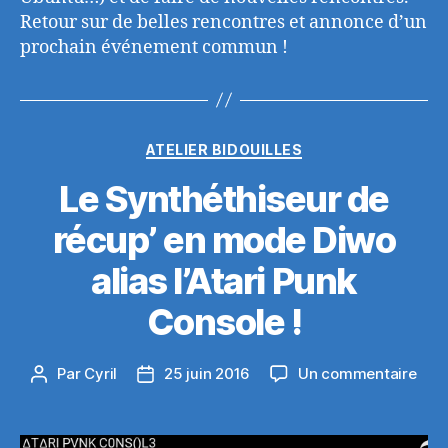
Retour sur de belles rencontres et annonce d’un
prochain événement commun !
Catégories
ATELIER BIDOUILLES
Le Synthéthiseur de
récup’ en mode Diwo
alias l’Atari Punk
Console !
sur
Par
Cyril
25 juin 2016
Un commentaire
Auteur
Date
Le
de
de
Synt
l’article
l’article
de