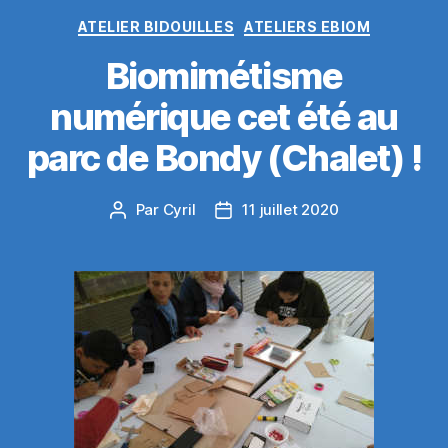
Catégories
ATELIER BIDOUILLES
ATELIERS EBIOM
Biomimétisme
numérique cet été au
parc de Bondy (Chalet) !
Par
Cyril
11 juillet 2020
Auteur
Date
de
de
l’article
l’article