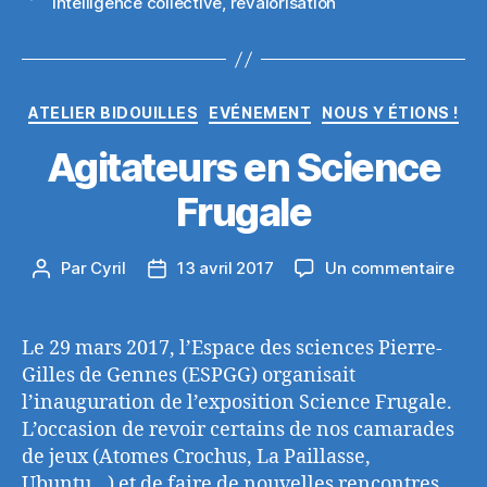
intelligence collective
,
revalorisation
Catégories
ATELIER BIDOUILLES
EVÉNEMENT
NOUS Y ÉTIONS !
Agitateurs en Science
Frugale
sur
Par
Cyril
13 avril 2017
Un commentaire
Auteur
Date
Agit
de
de
en
l’article
l’article
Sci
Le 29 mars 2017, l’Espace des sciences Pierre-
Frug
Gilles de Gennes (ESPGG) organisait
l’inauguration de l’exposition Science Frugale.
L’occasion de revoir certains de nos camarades
de jeux (Atomes Crochus, La Paillasse,
Ubuntu…) et de faire de nouvelles rencontres.