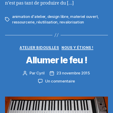
n’est pas tant de produire du […]
animation d'atelier
,
design libre
,
materiel ouvert
,
Étiquettes
ressourcerie
,
réutilisation
,
revalorisation
Catégories
ATELIER BIDOUILLES
NOUS Y ÉTIONS !
Allumer le feu !
Par
Cyril
23 novembre 2015
Auteur
Date
de
de
sur
Un commentaire
l’article
l’article
Allumer
le
feu !