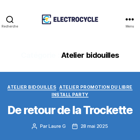
Recherche
Menu
Association
Electrocycle
Catégorie :
Atelier bidouilles
Catégories
ATELIER BIDOUILLES
ATELIER PROMOTION DU LIBRE
INSTALL PARTY
De retour de la Trockette
Par
Laure G
28 mai 2025
Auteur
Date
de
de