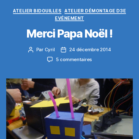
Catégories
ATELIER BIDOUILLES
ATELIER DÉMONTAGE D3E
EVÉNEMENT
Merci Papa Noël !
Par
Cyril
24 décembre 2014
Auteur
Date
de
de
sur
5 commentaires
l’article
l’article
Merci
Papa
Noël
!