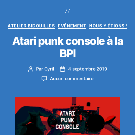
Catégories
ATELIER BIDOUILLES
EVÉNEMENT
NOUS Y ÉTIONS !
Atari punk console à la
BPI
Par
Cyril
4 septembre 2019
Auteur
Date
de
de
sur
Aucun commentaire
l’article
l’article
Atari
punk
console
à
la
BPI