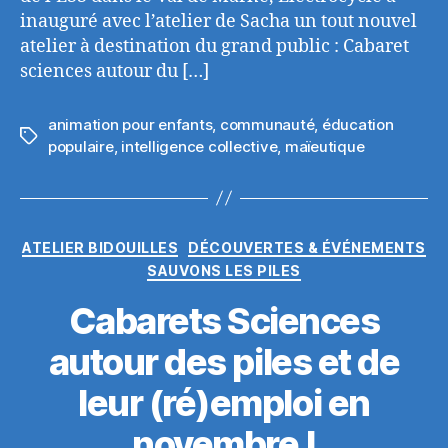
nov.
inauguré avec l’atelier de Sacha un tout nouvel
2022
atelier à destination du grand public : Cabaret
!
sciences autour du […]
animation pour enfants
,
communauté
,
éducation
Étiquettes
populaire
,
intelligence collective
,
maïeutique
Catégories
ATELIER BIDOUILLES
DÉCOUVERTES & ÉVÉNEMENTS
SAUVONS LES PILES
Cabarets Sciences
autour des piles et de
leur (ré)emploi en
novembre !