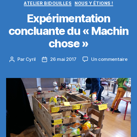
Catégories
ATELIER BIDOUILLES
NOUS Y ÉTIONS !
Expérimentation
concluante du « Machin
chose »
sur
Par
Cyril
26 mai 2017
Un commentaire
Auteur
Date
Expé
de
de
conc
l’article
l’article
du
« Ma
chos