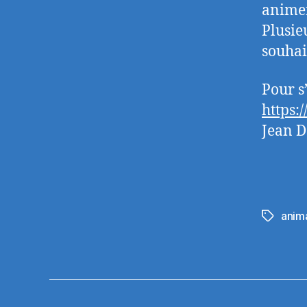
animer
Plusie
souhai
Pour s
https:
Jean D
anima
Étiquett