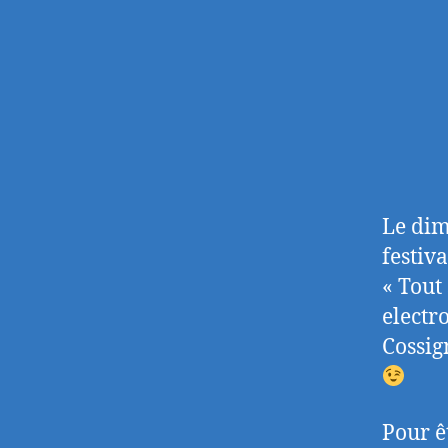
Le dim
festiv
« Tout
electr
Cossign
Pour ê