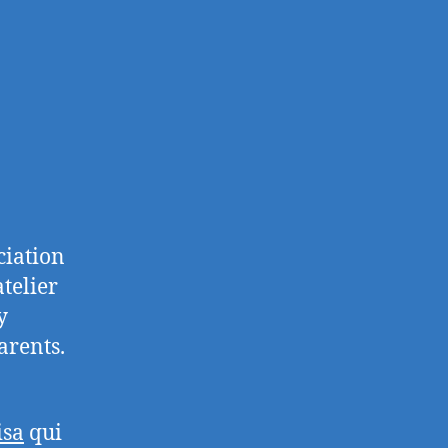
ciation
atelier
y
parents.
isa
qui