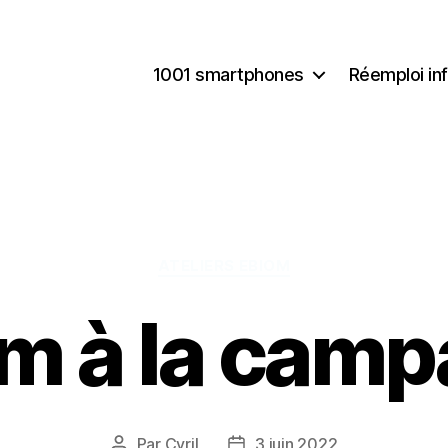
1001 smartphones
Réemploi in
Catégories
ATELIERS EBIOM
m à la cam
Par
Cyril
3 juin 2022
Auteur
Date