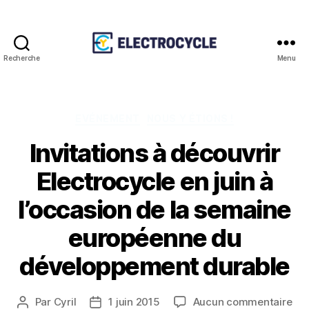
Recherche
Menu
Association
Electrocycle
Catégories
EVÉNEMENT
NOUS Y ÉTIONS !
Invitations à découvrir
Electrocycle en juin à
l’occasion de la semaine
européenne du
développement durable
sur
Par
Cyril
1 juin 2015
Aucun commentaire
Auteur
Date