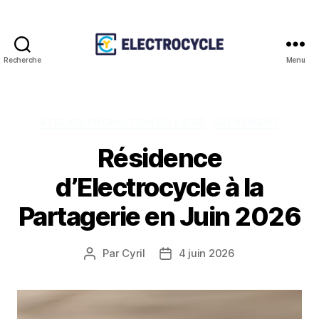
Recherche
Menu
Association
Electrocycle
Catégories
ATELIER PROMOTION DU LIBRE
EVÉNEMENT
Résidence
d’Electrocycle à la
Partagerie en Juin 2026
Par
Cyril
4 juin 2026
Auteur
Date
de
de
l’article
l’article